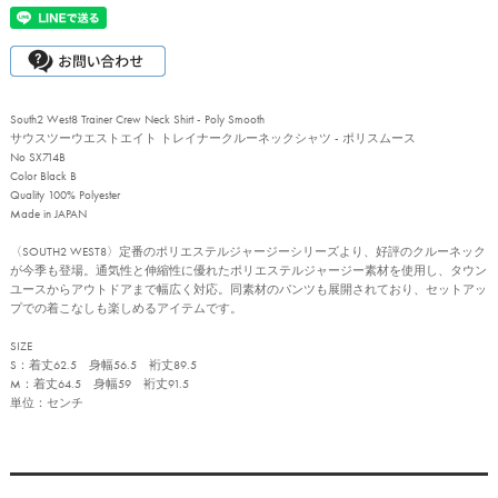
South2 West8 Trainer Crew Neck Shirt - Poly Smooth
サウスツーウエストエイト トレイナークルーネックシャツ - ポリスムース
No SX714B
Color Black B
Quality 100% Polyester
Made in JAPAN
〈SOUTH2 WEST8〉定番のポリエステルジャージーシリーズより、好評のクルーネック
が今季も登場。通気性と伸縮性に優れたポリエステルジャージー素材を使用し、タウン
ユースからアウトドアまで幅広く対応。同素材のパンツも展開されており、セットアッ
プでの着こなしも楽しめるアイテムです。
SIZE
S：着丈62.5 身幅56.5 裄丈89.5
M：着丈64.5 身幅59 裄丈91.5
単位：センチ