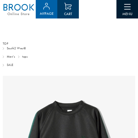
MYPAGE
CART
Online Store
TOP
South2 West8
Men's
tops
SALE