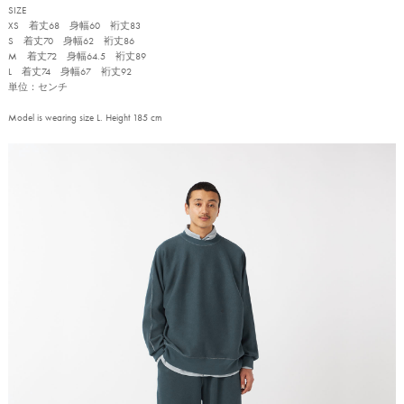
SIZE
XS 着丈68 身幅60 裄丈83
S 着丈70 身幅62 裄丈86
M 着丈72 身幅64.5 裄丈89
L 着丈74 身幅67 裄丈92
単位：センチ
Model is wearing size L. Height 185 cm