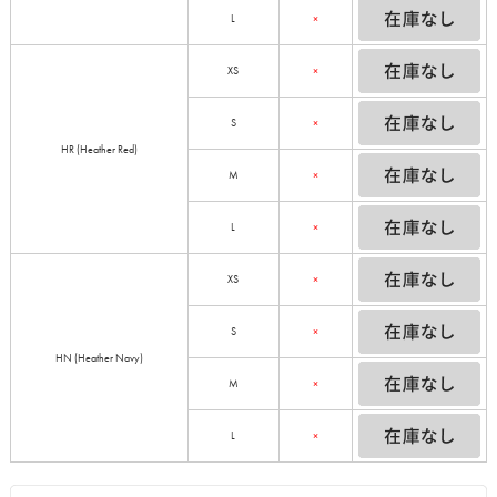
L
×
XS
×
S
×
HR (Heather Red)
M
×
L
×
XS
×
S
×
HN (Heather Navy)
M
×
L
×