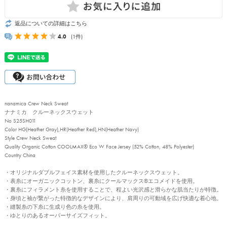
返品についての詳細はこちら
4.0
(1件)
nanamica Crew Neck Sweat
ナナミカ クルーネックスウェット
No S25SH011
Color HG(Heather Gray),HR(Heather Red),HN(Heather Navy)
Style Crew Neck Sweat
Quality Organic Cotton COOLMAX® Eco W Face Jersey (52% Cotton, 48% Polyester)
Country China
・オリジナルダブルフェイス素材を使用したクルーネックスウェット。
・表糸にオーガニックコットン、裏糸にクールマックス®エコメイドを使用。
・裏糸にフィラメント糸を使用することで、程よい光沢感と滑らかな肌当たりが特徴。
・身頃と袖が繋がった特徴的なデザインにより、肩周りの可動域を広げ快適な着心地。
・縫製糸の下糸に生成り色の糸を使用。
・ゆとりのあるオーバーサイズフィット。