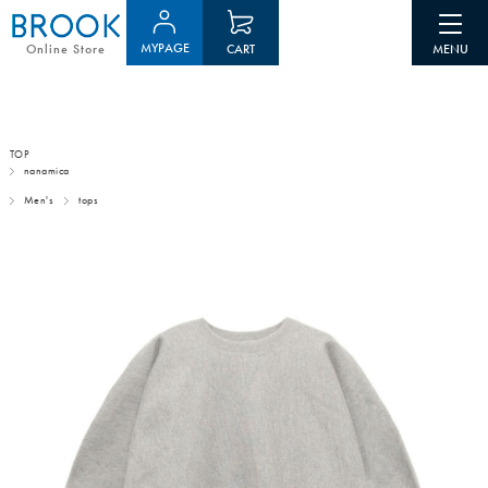
MYPAGE
CART
Online Store
TOP
nanamica
Men's
tops