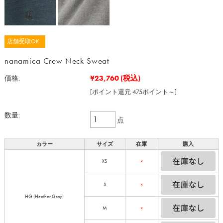
店舗受取OK
nanamica Crew Neck Sweat
¥23,760
(税込)
価格:
[ポイント還元 475ポイント～]
数量:
点
カラー
サイズ
在庫
購入
XS
×
S
×
HG (Heather Gray)
M
×