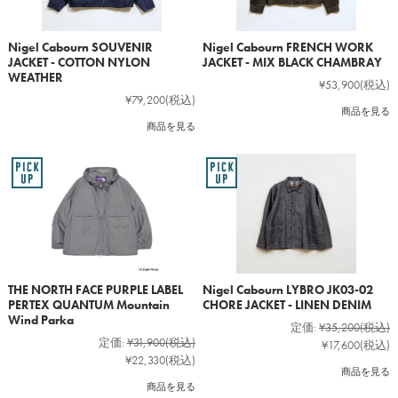
Nigel Cabourn SOUVENIR
Nigel Cabourn FRENCH WORK
JACKET - COTTON NYLON
JACKET - MIX BLACK CHAMBRAY
WEATHER
¥53,900
(税込)
¥79,200
(税込)
商品を見る
商品を見る
THE NORTH FACE PURPLE LABEL
Nigel Cabourn LYBRO JK03-02
PERTEX QUANTUM Mountain
CHORE JACKET - LINEN DENIM
Wind Parka
定価:
¥35,200
(税込)
定価:
¥31,900
(税込)
¥17,600
(税込)
¥22,330
(税込)
商品を見る
商品を見る