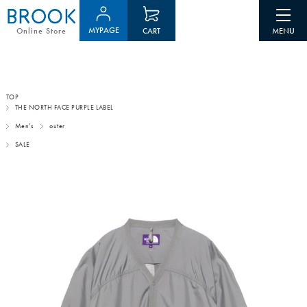
MYPAGE
CART
Online Store
TOP
THE NORTH FACE PURPLE LABEL
Men's
outer
SALE