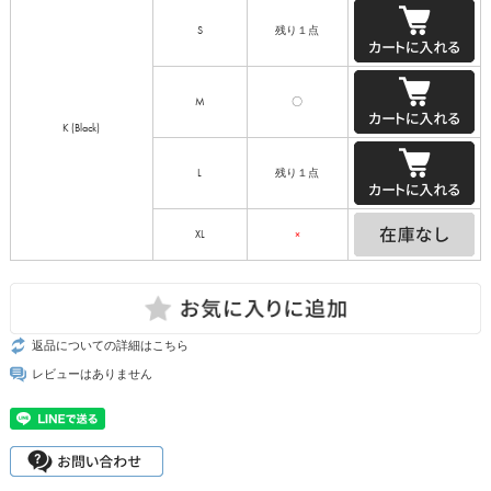
S
残り１点
M
〇
K (Black)
L
残り１点
XL
×
返品についての詳細はこちら
レビューはありません