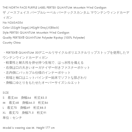
THE NORTH FACE PURPLE LABEL PERTEX QUANTUM Mountain Wind Cardigan
ザ ノースフェイス パープルレーベル パーテックスカンタム マウンテンウィンドカーデ
ィガン
No N26SA054
Color LS(Light Sage),LH(Light Gray),K(Black)
Style PERTEX QUANTUM Mountain Wind Cardigan
Quality PERTEX® QUANTUM Polyester Ripstop (100% Polyester)
Country China
・PERTEX® QUANTUM 50デニールリサイクルポリエステルリップストップを使用したマ
ウンテンウインドカーディガン
・軽量性と耐久性を併せ持つ生地で、はっ水性を備える
・右側は口の大きいオーガナイザー付きファスナーポケット
・左内側にパッカブル仕様のインナーポケット
・前端と袖口はニットバインダー始末でソフトな肌ざわり
・身幅にゆとりをもたせたオーバーサイズシルエット
SIZE
S 着丈66 身幅64 裄丈83.5
M 着丈68 身幅66.5 裄丈86
L 着丈70 身幅69 裄丈88.5
XL 着丈72 身幅71.5 裄丈91
単位：センチ
Model is wearing size M. Height 177 cm