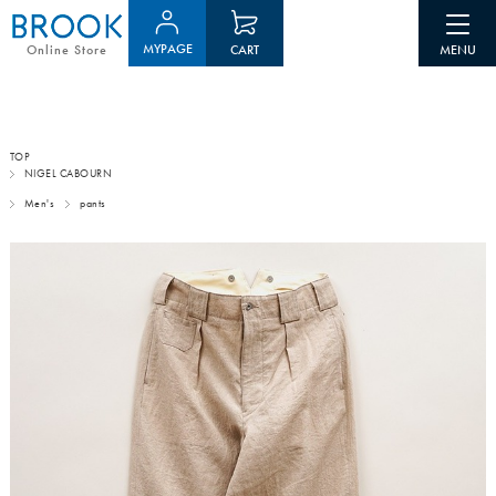
MYPAGE
CART
Online Store
TOP
NIGEL CABOURN
Men's
pants