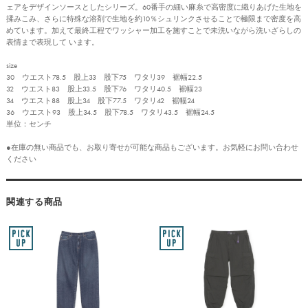
ェアをデザインソースとしたシリーズ。60番手の細い麻糸で高密度に織りあげた生地を
揉みこみ、さらに特殊な溶剤で生地を約10％シュリンクさせることで極限まで密度を高
めています。加えて最終工程でワッシャー加工を施すことで未洗いながら洗いざらしの
表情まで表現して います。
size
30 ウエスト78.5 股上33 股下75 ワタリ39 裾幅22.5
32 ウエスト83 股上33.5 股下76 ワタリ40.5 裾幅23
34 ウエスト88 股上34 股下77.5 ワタリ42 裾幅24
36 ウエスト93 股上34.5 股下78.5 ワタリ43.5 裾幅24.5
単位：センチ
●在庫の無い商品でも、お取り寄せが可能な商品もございます。お気軽にお問い合わせ
ください
関連する商品