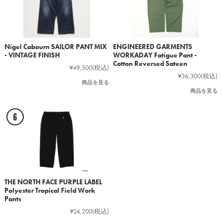
Nigel Cabourn SAILOR PANT MIX
ENGINEERED GARMENTS
- VINTAGE FINISH
WORKADAY Fatigue Pant -
Cotton Reversed Sateen
¥49,500
(税込)
¥36,300
(税込)
商品を見る
商品を見る
THE NORTH FACE PURPLE LABEL
Polyester Tropical Field Work
Pants
¥24,200
(税込)