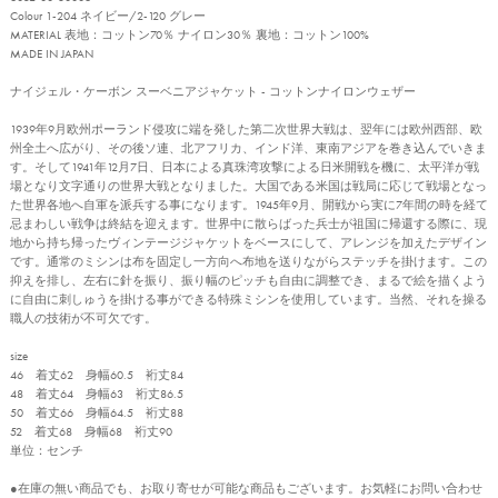
Colour 1-204 ネイビー/2-120 グレー
MATERIAL 表地：コットン70％ ナイロン30％ 裏地：コットン100%
MADE IN JAPAN
ナイジェル・ケーボン スーベニアジャケット - コットンナイロンウェザー
1939年9月欧州ポーランド侵攻に端を発した第二次世界大戦は、翌年には欧州西部、欧
州全土へ広がり、その後ソ連、北アフリカ、インド洋、東南アジアを巻き込んでいきま
す。そして1941年12月7日、日本による真珠湾攻撃による日米開戦を機に、太平洋が戦
場となり文字通りの世界大戦となりました。大国である米国は戦局に応じて戦場となっ
た世界各地へ自軍を派兵する事になります。1945年9月、開戦から実に7年間の時を経て
忌まわしい戦争は終結を迎えます。世界中に散らばった兵士が祖国に帰還する際に、現
地から持ち帰ったヴィンテージジャケットをベースにして、アレンジを加えたデザイン
です。通常のミシンは布を固定し一方向へ布地を送りながらステッチを掛けます。この
抑えを排し、左右に針を振り、振り幅のピッチも自由に調整でき、まるで絵を描くよう
に自由に刺しゅうを掛ける事ができる特殊ミシンを使用しています。当然、それを操る
職人の技術が不可欠です。
size
46 着丈62 身幅60.5 裄丈84
48 着丈64 身幅63 裄丈86.5
50 着丈66 身幅64.5 裄丈88
52 着丈68 身幅68 裄丈90
単位：センチ
●在庫の無い商品でも、お取り寄せが可能な商品もございます。お気軽にお問い合わせ