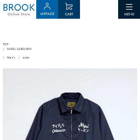
MYPAGE
CART
Online Store
TOP
NIGEL CABOURN
Men's
outer