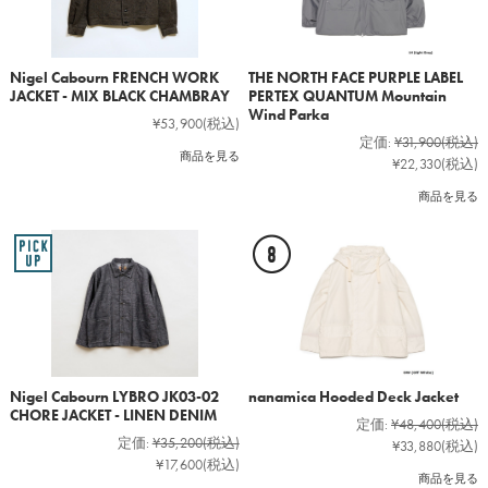
Nigel Cabourn FRENCH WORK
THE NORTH FACE PURPLE LABEL
JACKET - MIX BLACK CHAMBRAY
PERTEX QUANTUM Mountain
Wind Parka
¥53,900
(税込)
定価:
¥31,900
(税込)
商品を見る
¥22,330
(税込)
商品を見る
Nigel Cabourn LYBRO JK03-02
nanamica Hooded Deck Jacket
CHORE JACKET - LINEN DENIM
定価:
¥48,400
(税込)
定価:
¥35,200
(税込)
¥33,880
(税込)
¥17,600
(税込)
商品を見る