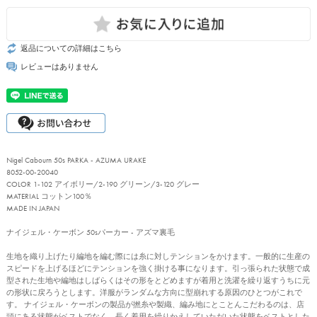
返品についての詳細はこちら
レビューはありません
Nigel Cabourn 50s PARKA - AZUMA URAKE
8052-00-20040
COLOR 1-102 アイボリー/2-190 グリーン/3-120 グレー
MATERIAL コットン100％
MADE IN JAPAN
ナイジェル・ケーボン 50sパーカー - アズマ裏毛
生地を織り上げたり編地を編む際には糸に対しテンションをかけます。一般的に生産の
スピードを上げるほどにテンションを強く掛ける事になります。引っ張られた状態で成
型された生地や編地はしばらくはその形をとどめますが着用と洗濯を繰り返すうちに元
の形状に戻ろうとします。洋服がランダムな方向に型崩れする原因のひとつがこれで
す。 ナイジェル・ケーボンの製品が撚糸や製織、編み地にとことんこだわるのは、店
頭にある状態がベストでなく、長く着用を繰りかえしていただいた状態をベストとした