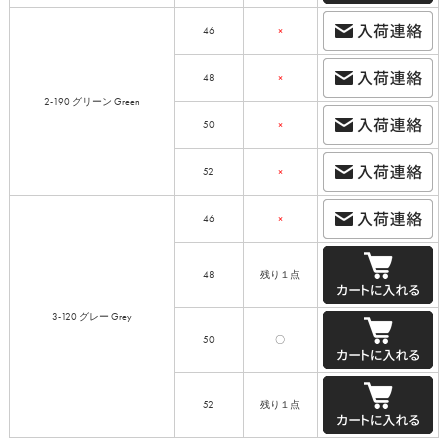
46
×
48
×
2-190 グリーン Green
50
×
52
×
46
×
48
残り１点
3-120 グレー Grey
50
〇
52
残り１点