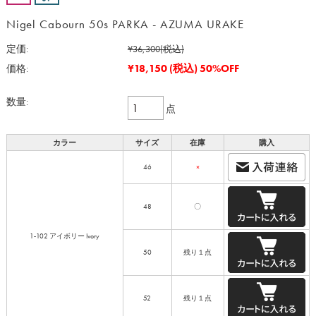
Nigel Cabourn 50s PARKA - AZUMA URAKE
定価:
¥36,300
(税込)
¥18,150
(税込)
50%OFF
価格:
数量:
点
カラー
サイズ
在庫
購入
46
×
48
〇
1-102 アイボリー Ivory
50
残り１点
52
残り１点