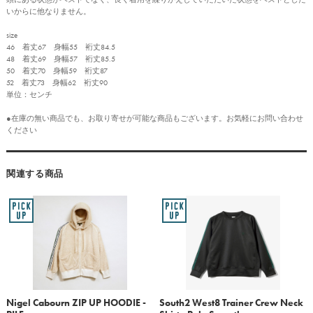
いからに他なりません。
size
46 着丈67 身幅55 裄丈84.5
48 着丈69 身幅57 裄丈85.5
50 着丈70 身幅59 裄丈87
52 着丈73 身幅62 裄丈90
単位：センチ
●在庫の無い商品でも、お取り寄せが可能な商品もございます。お気軽にお問い合わせ
ください
関連する商品
Nigel Cabourn ZIP UP HOODIE -
South2 West8 Trainer Crew Neck