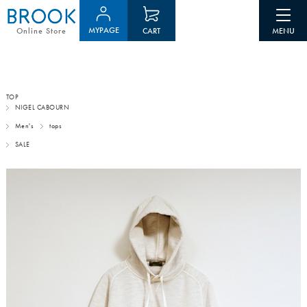
MYPAGE
CART
Online Store
TOP
NIGEL CABOURN
Men's
tops
SALE