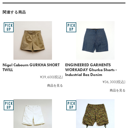
関連する商品
Nigel Cabourn GURKHA SHORT
ENGINEERED GARMENTS
TWILL
WORKADAY Ghurka Shorts -
Industrial 8oz Denim
¥39,600
(税込)
¥36,300
(税込)
商品を見る
商品を見る