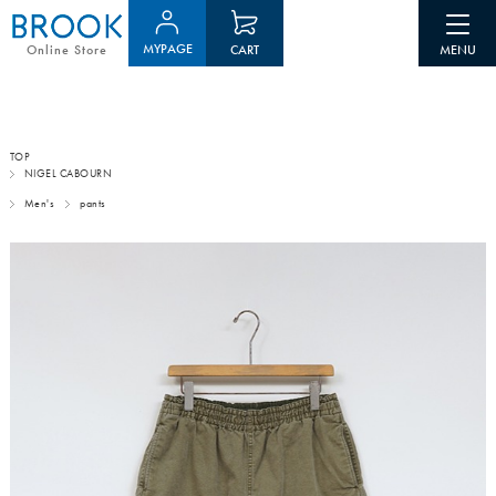
MYPAGE
CART
Online Store
TOP
NIGEL CABOURN
Men's
pants