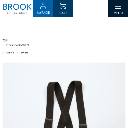
MYPAGE
CART
Online Store
TOP
NIGEL CABOURN
Men's
others