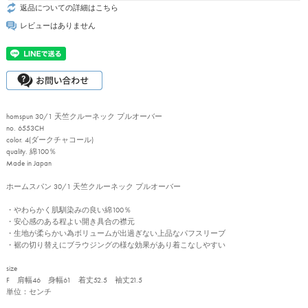
返品についての詳細はこちら
レビューはありません
homspun 30/1 天竺クルーネック プルオーバー
no. 6553CH
color. 4(ダークチャコール)
quality. 綿100％
Made in Japan
ホームスパン 30/1 天竺クルーネック プルオーバー
・やわらかく肌馴染みの良い綿100％
・安心感のある程よい開き具合の襟元
・生地が柔らかい為ボリュームが出過ぎない上品なパフスリーブ
・裾の切り替えにブラウジングの様な効果があり着こなしやすい
size
F 肩幅46 身幅61 着丈52.5 袖丈21.5
単位：センチ