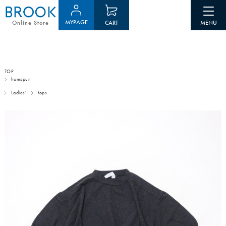
MYPAGE
CART
Online Store
TOP
homspun
Ladies'
tops