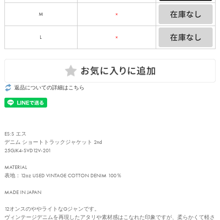
M
×
L
×
返品についての詳細はこちら
ES:S エス
デニム ショートトラックジャケット 2nd
25GJK4-SVD12V-201
MATERIAL
表地：12oz USED VINTAGE COTTON DENIM 100％
MADE IN JAPAN
12オンスのややライトなGジャンです。
ヴィンテージデニムを再現したアタリや素材感はこなれた印象ですが、柔らかくて軽さ