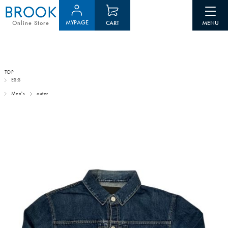
MYPAGE
CART
Online Store
TOP
ES:S
Men's
outer