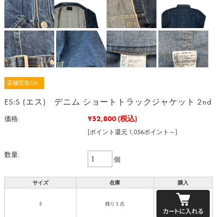
店舗受取OK
ES:S (エス) デニム ショートトラックジャケット 2nd
¥52,800
(税込)
価格:
[ポイント還元 1,056ポイント～]
数量:
個
サイズ
在庫
購入
S
残り１点