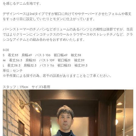
を感じるデニム生地です。
デザインベースは2ndタイプですが裾口に向けてややテーパードさせたフォルムや着丈
をすっきり目に設定していたりとモダンに仕上がっています。
バーンストーマーのチノパンなどボリュームのあるパンツとの相性は抜群ですが、当店
ではよりクリーンにインコテックスのウールトラウザースやストレッチチノなど、クラ
シコなアイテムとの組み合わせをおすすめいたします。
SIZE
S 着丈55 肩幅49 バスト106 裾口幅49 袖丈58
M 着丈56.5 肩幅50 バスト109 裾口幅51 袖丈59
L 着丈58.5 肩幅52.5 バスト116 裾口幅53 袖丈59.5
単位：センチ
※手作業による採寸の為、若干の誤差がありますことをご了承ください。
スタッフ：170cm サイズS着用