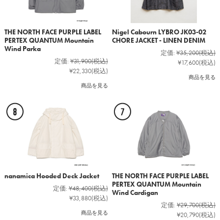
THE NORTH FACE PURPLE LABEL
Nigel Cabourn LYBRO JK03-02
PERTEX QUANTUM Mountain
CHORE JACKET - LINEN DENIM
Wind Parka
定価:
¥35,200
(税込)
定価:
¥31,900
(税込)
¥17,600
(税込)
¥22,330
(税込)
商品を見る
商品を見る
nanamica Hooded Deck Jacket
THE NORTH FACE PURPLE LABEL
PERTEX QUANTUM Mountain
定価:
¥48,400
(税込)
Wind Cardigan
¥33,880
(税込)
定価:
¥29,700
(税込)
商品を見る
¥20,790
(税込)